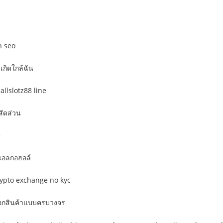
ำ seo
นเกิดใกล้ฉัน
allslotz88 line
สัดส่วน
e
าแอลกอฮอล์
rypto exchange no kyc
็อกสินค้าแบบครบวงจร