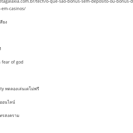
etagalaxia.com.br/tech/o-que-sao-bonus-sem-deposito-ou-bonus-de
s-em-casinos/
เสียง
ง
M
s fear of god
ity ทดลองเล่นเดโม่ฟรี
รออนไลน์
มุทรสงคราม