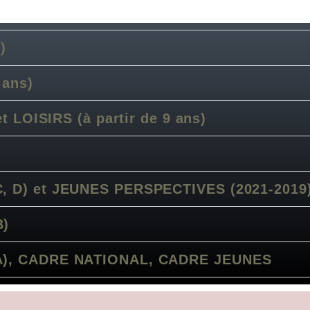
)
 ans)
et LOISIRS (à partir de 9 ans)
, D) et JEUNES PERSPECTIVES (2021-2019
B)
 A), CADRE NATIONAL, CADRE JEUNES