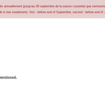
ayés annuellement (jusqu'au 30 septembre de la saison courante) que semestr
 in two instalments: first - before end of September, second - before end of 
 mentioned.