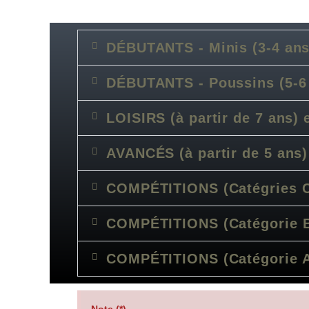
DÉBUTANTS - Minis (3-4 ans
DÉBUTANTS - Poussins (5-6
LOISIRS (à partir de 7 ans) 
AVANCÉS (à partir de 5 ans)
COMPÉTITIONS (Catégries C
COMPÉTITIONS (Catégorie 
COMPÉTITIONS (Catégorie