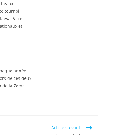
s beaux
ce tournoi
aeva, 5 fois
ationaux et
 chaque année
lors de ces deux
on de la 7ème
Article suivant