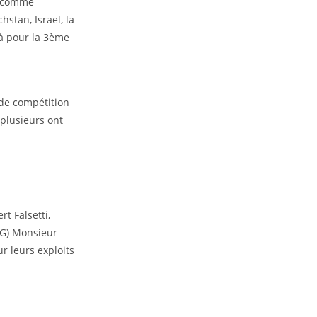
s comme
hstan, Israel, la
jà pour la 3ème
 de compétition
 plusieurs ont
t Falsetti,
EG) Monsieur
ur leurs exploits