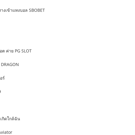
ทางเข้าแทงบอล SBOBET
ล็อต ค่าย PG SLOT
 DRAGON
อร์
9
นเกิดใกล้ฉัน
viator