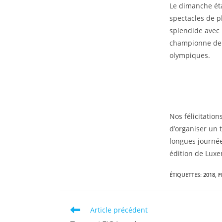
Le dimanche éta
spectacles de p
splendide avec 
championne de F
olympiques.
Nos félicitatio
d’organiser un 
longues journées
édition de Lux
ÉTIQUETTES
:
2018
,
F
Article précédent