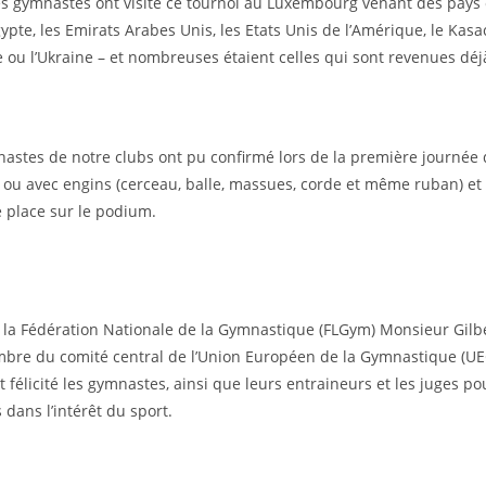
nes gymnastes ont visité ce tournoi au Luxembourg venant des pay
Egypte, les Emirats Arabes Unis, les Etats Unis de l’Amérique, le Kasac
e ou l’Ukraine – et nombreuses étaient celles qui sont revenues dé
astes de notre clubs ont pu confirmé lors de la première journée
s ou avec engins (cerceau, balle, massues, corde et même ruban) et
 place sur le podium.
 la Fédération Nationale de la Gymnastique (FLGym) Monsieur Gilber
mbre du comité central de l’Union Européen de la Gymnastique (U
t félicité les gymnastes, ainsi que leurs entraineurs et les juges po
dans l’intérêt du sport.