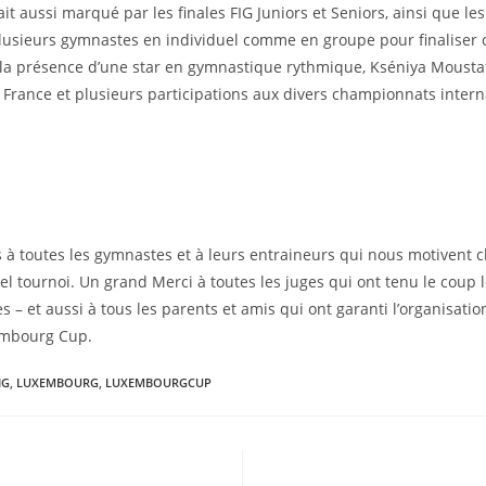
it aussi marqué par les finales FIG Juniors et Seniors, ainsi que le
lusieurs gymnastes en individuel comme en groupe pour finaliser 
la présence d’une star en gymnastique rythmique, Kséniya Moustaf
rance et plusieurs participations aux divers championnats intern
ns à toutes les gymnastes et à leurs entraineurs qui nous motivent
tel tournoi. Un grand Merci à toutes les juges qui ont tenu le coup 
 – et aussi à tous les parents et amis qui ont garanti l’organisati
embourg Cup.
IG
,
LUXEMBOURG
,
LUXEMBOURGCUP