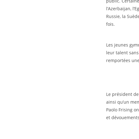
public. Certai
l’Azerbaijan, l’
Russie, la Suèd
fois.
Les jeunes gymn
leur talent san
remportées une
Le président de
ainsi qu’un me
Paolo Frising on
et dévouements 