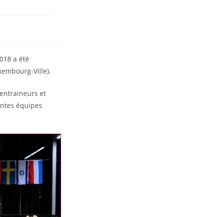
018 a été
xembourg-Ville).
 entraineurs et
entes équipes