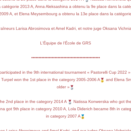
a catégorie 2013 A, Anna Aleksashina a obtenu la 9e place dans la caté
 2009 A, et Elena Meysembourg a obtenu la 13e place dans la catégori
îneurs Larisa Abrosimova et Amel Kadri, et notre juge Oksana Vichniak
L‘Équipe de l‘École de GRS
•••••••••••••••••••••••••••••••••••••••••••••••
articipated in the 9th international tournament « Pastorelli Cup 2022
Turpel won the 1st place in the category 2005-2006 A
and Elena Smi
older »
the 2nd place in the category 2014 A
Natissa Konwerska who got the 
hina got 9th place in category 2010 A, Lola Diderich became 8th in ca
in category 2007 A
es Larisa Abrosimova and Amel Kadri, and our judge Oksana Vichniakov