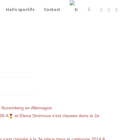
Halls sportifs
Contact
» à Nuremberg en Allemagne.
06 A
et Elena Smirnova s‘est classée dans la 2e
s‘est classée à la 3e place dans la catégorie 2014 A