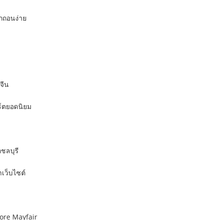
กถอนง่าย
จีน
ร์ตยอดนิยม
ชลบุรี
ำเว็บไซต์
ore Mayfair