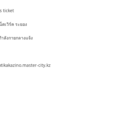
s ticket
็ตเวิร์ค ระยอง
กกำลังกายกลางแจ้ง
otikakazino.master-city.kz