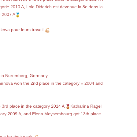
gorie 2010 A, Lola Diderich est devenue la 8e dans la
e 2007 A
ova pour leurs travail.
 » in Nuremberg, Germany.
rnova won the 2nd place in the category « 2004 and
3rd place in the category 2014 A
Katharina Ragel
tegory 2009 A, and Elena Meysembourg got 13th place
a for their work.