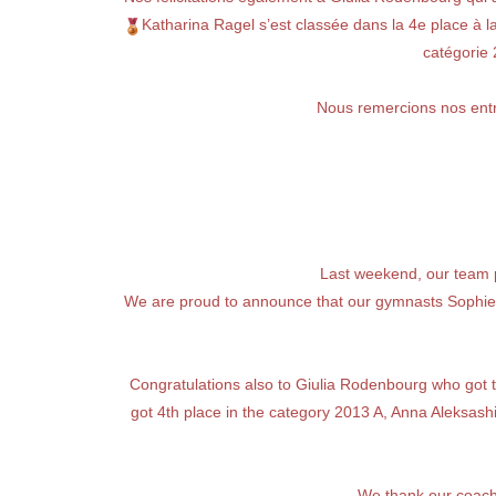
Katharina Ragel s’est classée dans la 4e place à l
catégorie
Nous remercions nos entra
Last weekend, our team p
We are proud to announce that our gymnasts Sophie 
Congratulations also to Giulia Rodenbourg who got 
got 4th place in the category 2013 A, Anna Aleksas
We thank our coach